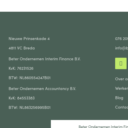
Nieuwe Prinsenkade 4
076 20
4811 VC Breda
info@b
Beter Ondernemen Interim Finance B.V.
KvK: 76231526
BTW: NL860554247B01
Over o
Werken
Beter Ondernemen Accountancy B.V.
Blog
KvK: 84553383
Contac
BTW: NL863256995B01
Beter Ondernemen Interim Fin