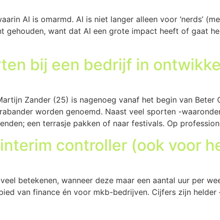
arin AI is omarmd. AI is niet langer alleen voor ‘nerds’ (m
t gehouden, want dat AI een grote impact heeft of gaat he
ten bij een bedrijf in ontwikke
artijn Zander (25) is nagenoeg vanaf het begin van Bete
 Brabander worden genoemd. Naast veel sporten -waaronder 
enden; een terrasje pakken of naar festivals. Op professione
interim controller (ook voor h
oveel betekenen, wanneer deze maar een aantal uur per wee
ied van finance én voor mkb-bedrijven. Cijfers zijn helder 