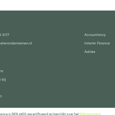
5 5177
Accountancy
eterondernemen.nl
Interim Finance
Advies
ns
 bij
t
ance is NEN 4400 gecertificeerd en beschikt over het
SNA keurmerk
.