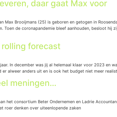
veren, daar gaat Max voor
aan Max Brooijmans (25) is geboren en getogen in Roosenda
m. Toen de coronapandemie bleef aanhouden, besloot hij zi
 rolling forecast
g jaar. In december was jij al helemaal klaar voor 2023 en 
er alweer anders uit en is ook het budget niet meer realis
veel meningen…
aan het consortium Beter Ondernemen en Ladrie Accountanc
et roer denken over uiteenlopende zaken