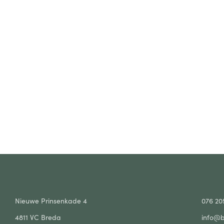
Nieuwe Prinsenkade 4
076 20
4811 VC Breda
info@b