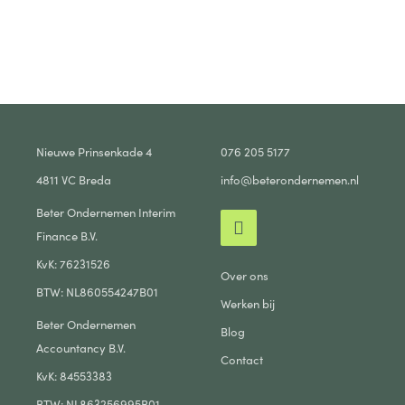
Nieuwe Prinsenkade 4
076 205 5177
4811 VC Breda
info@beterondernemen.nl
Beter Ondernemen Interim
Finance B.V.
KvK: 76231526
Over ons
BTW: NL860554247B01
Werken bij
Beter Ondernemen
Blog
Accountancy B.V.
Contact
KvK: 84553383
BTW: NL863256995B01