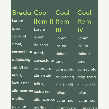
Breda
Cool
Cool
Cool
item II
item
item
Lorem
III
IV
ipsum
Lorem
dolor sit
ipsum
Lorem
Lorem
amet,
dolor sit
ipsum
ipsum
consectetur
amet,
dolor sit
dolor sit
adipiscing
consectetur
amet,
amet,
elit. Ut elit
adipiscing
consectetur
consectetur
tellus,
elit. Ut elit
adipiscing
adipiscing
luctus nec
tellus,
elit. Ut elit
elit. Ut elit
ullamcorper
luctus nec
tellus,
tellus,
mattis,
ullamcorper
luctus nec
luctus nec
pulvinar
mattis,
ullamcorper
ullamcorper