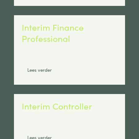
Interim Finance
Professional
Max salaris:
€ 3500
Standplaats:
Breda
Lees verder
Interim Controller
Max salaris:
€ 5000
Standplaats:
Breda
Lees verder