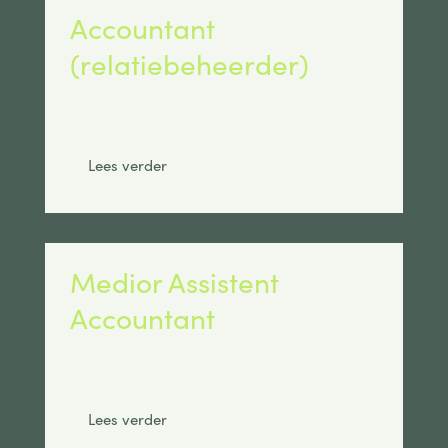
Accountant
(relatiebeheerder)
Max salaris:
€ 5000
Standplaats:
Breda
Lees verder
Medior Assistent
Accountant
Max salaris:
€ 4500
Standplaats:
Breda
Lees verder