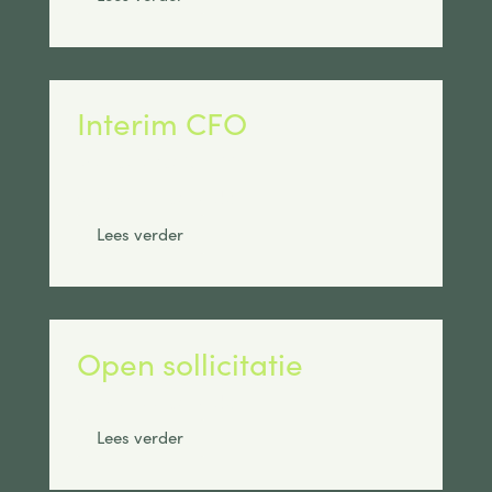
Interim CFO
Max salaris:
€ 6500
Standplaats:
Breda
Lees verder
Open sollicitatie
Standplaats:
Breda
Lees verder