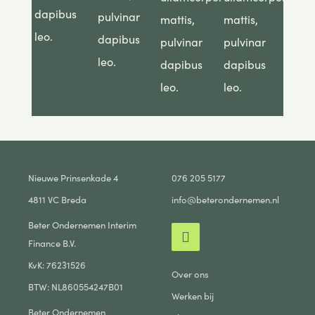
dapibus
pulvinar
mattis,
mattis,
leo.
dapibus
pulvinar
pulvinar
leo.
dapibus
dapibus
leo.
leo.
Nieuwe Prinsenkade 4
076 205 5177
4811 VC Breda
info@beterondernemen.nl
Beter Ondernemen Interim
Finance B.V.
KvK: 76231526
Over ons
BTW: NL860554247B01
Werken bij
Beter Ondernemen