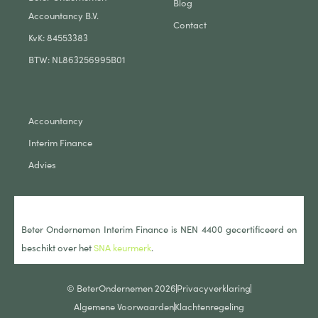
Blog
Accountancy B.V.
Contact
KvK: 84553383
BTW: NL863256995B01
Accountancy
Interim Finance
Advies
Beter Ondernemen Interim Finance is NEN 4400 gecertificeerd en
beschikt over het
SNA keurmerk
.
© BeterOndernemen 2026
Privacyverklaring
Algemene Voorwaarden
Klachtenregeling