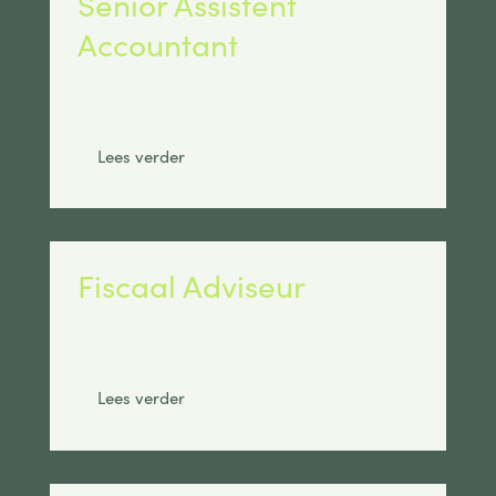
Senior Assistent
Accountant
Max salaris:
€ 5.200
Standplaats:
Breda
Lees verder
Fiscaal Adviseur
Max salaris:
€ 7.500
Standplaats:
Breda
Lees verder