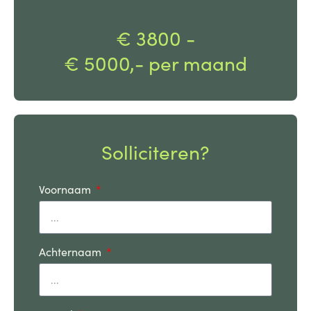
€ 3800 -
€ 5000,- per maand
Solliciteren?
Voornaam
Achternaam