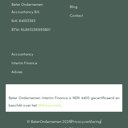
Beter Ondernemen
Blog
Accountancy B.V.
Contact
KvK: 84553383
BTW: NL863256995B01
Accountancy
Interim Finance
Advies
Beter Ondernemen Interim Finance is NEN 4400 gecertificeerd en
beschikt over het
SNA keurmerk
.
© BeterOndernemen 2026
Privacyverklaring