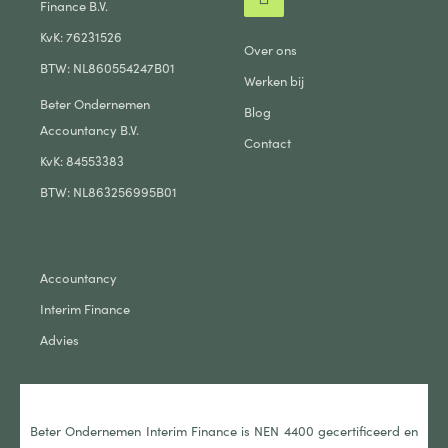
Finance B.V.
KvK: 76231526
Over ons
BTW: NL860554247B01
Werken bij
Beter Ondernemen
Blog
Accountancy B.V.
Contact
KvK: 84553383
BTW: NL863256995B01
Accountancy
Interim Finance
Advies
Beter Ondernemen Interim Finance is NEN 4400 gecertificeerd en