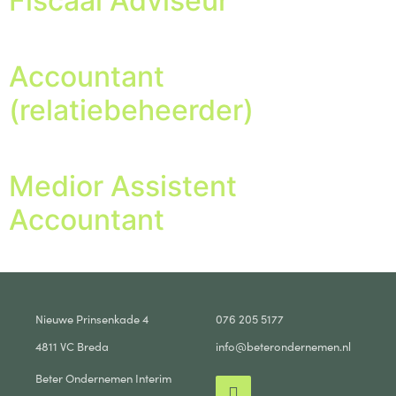
Fiscaal Adviseur
Accountant
(relatiebeheerder)
Medior Assistent
Accountant
Nieuwe Prinsenkade 4
076 205 5177
4811 VC Breda
info@beterondernemen.nl
Beter Ondernemen Interim