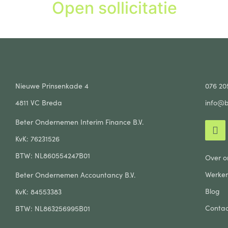
Open sollicitatie
Nieuwe Prinsenkade 4
076 20
4811 VC Breda
info@b
Beter Ondernemen Interim Finance B.V.
KvK: 76231526
BTW: NL860554247B01
Over o
Werken
Beter Ondernemen Accountancy B.V.
Blog
KvK: 84553383
Contac
BTW: NL863256995B01