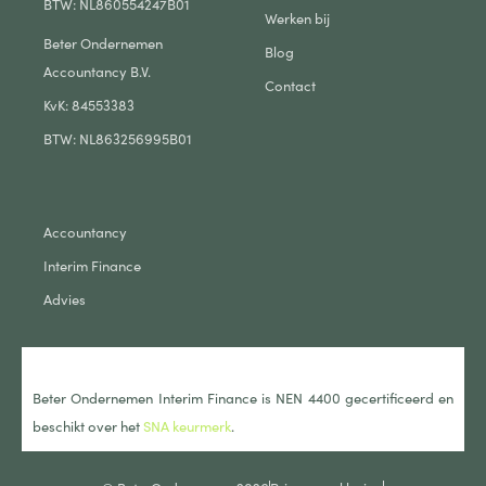
BTW: NL860554247B01
Werken bij
Beter Ondernemen
Blog
Accountancy B.V.
Contact
KvK: 84553383
BTW: NL863256995B01
Accountancy
Interim Finance
Advies
Beter Ondernemen Interim Finance is NEN 4400 gecertificeerd en
beschikt over het
SNA keurmerk
.