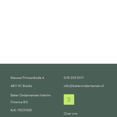
Nieuwe Prinsenkade 4
076 205 5177
4811 VC Breda
info@beterondernemen.nl
Beter Ondernemen Interim
Finance B.V.
KvK: 76231526
Over ons