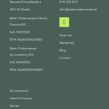
Nieuwe Prinsenkade 4
076 205 5177
4811 VC Breda
info@beterondernemen.nl
Beter Ondernemen Interim
Finance B.V.
KvK: 76231526
Over ons
BTW: NL860554247B01
Werken bij
Beter Ondernemen
Blog
Accountancy B.V.
Contact
KvK: 84553383
BTW: NL863256995B01
Accountancy
Interim Finance
Advies