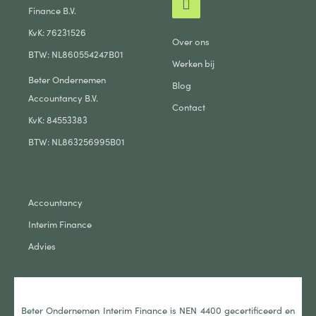
Finance B.V.
KvK: 76231526
Over ons
BTW: NL860554247B01
Werken bij
Beter Ondernemen
Blog
Accountancy B.V.
Contact
KvK: 84553383
BTW: NL863256995B01
Accountancy
Interim Finance
Advies
Beter Ondernemen Interim Finance is NEN 4400 gecertificeerd en