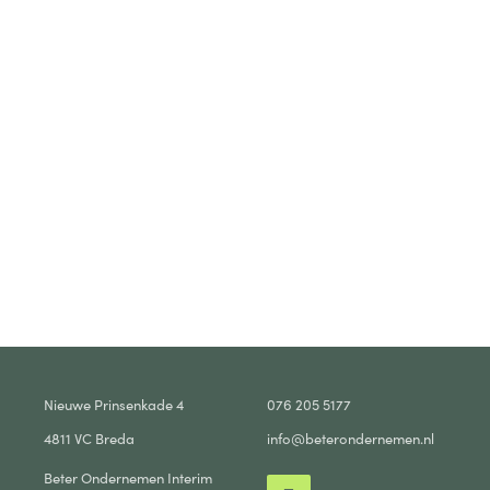
Nieuwe Prinsenkade 4
076 205 5177
4811 VC Breda
info@beterondernemen.nl
Beter Ondernemen Interim