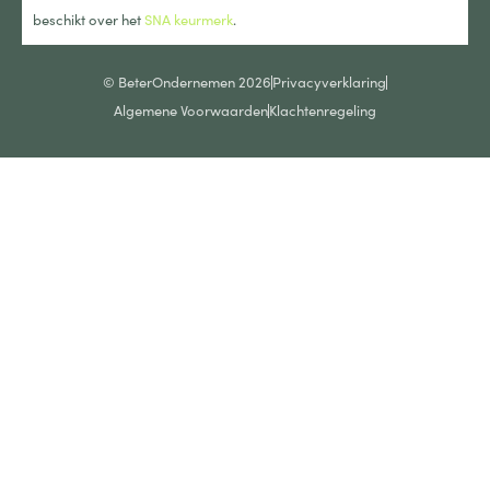
beschikt over het
SNA keurmerk
.
© BeterOndernemen 2026
Privacyverklaring
Algemene Voorwaarden
Klachtenregeling