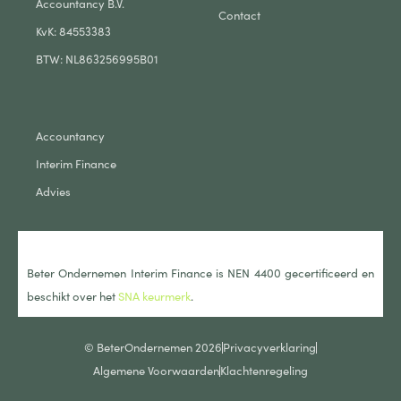
Accountancy B.V.
Contact
KvK: 84553383
BTW: NL863256995B01
Accountancy
Interim Finance
Advies
Beter Ondernemen Interim Finance is NEN 4400 gecertificeerd en
beschikt over het
SNA keurmerk
.
© BeterOndernemen 2026
Privacyverklaring
Algemene Voorwaarden
Klachtenregeling