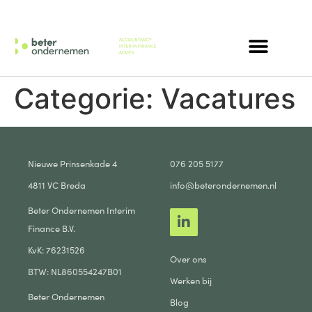
Categorie:
Vacatures
Nieuwe Prinsenkade 4
076 205 5177
4811 VC Breda
info@beterondernemen.nl
Beter Ondernemen Interim
Finance B.V.
KvK: 76231526
Over ons
BTW: NL860554247B01
Werken bij
Beter Ondernemen
Blog