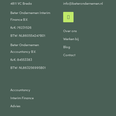
4811 VC Breda
info@beterondernemen.nl
Beter Ondernemen Interim
Finance B.V.
KvK: 76231526
Over ons
BTW: NL860554247B01
Werken bij
Beter Ondernemen
Blog
Accountancy B.V.
Contact
KvK: 84553383
BTW: NL863256995B01
Accountancy
Interim Finance
Advies