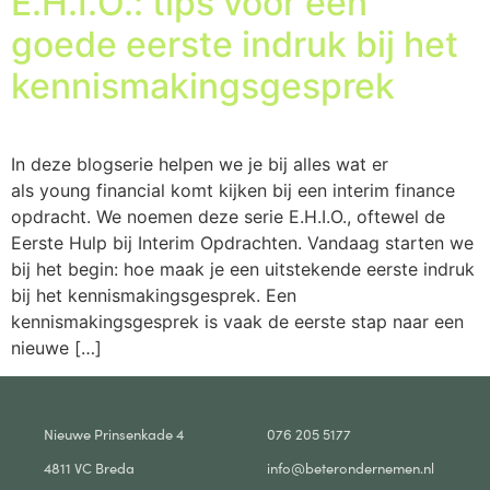
E.H.I.O.: tips voor een
goede eerste indruk bij het
kennismakingsgesprek
In deze blogserie helpen we je bij alles wat er
als young financial komt kijken bij een interim finance
opdracht. We noemen deze serie E.H.I.O., oftewel de
Eerste Hulp bij Interim Opdrachten. Vandaag starten we
bij het begin: hoe maak je een uitstekende eerste indruk
bij het kennismakingsgesprek. Een
kennismakingsgesprek is vaak de eerste stap naar een
nieuwe […]
Nieuwe Prinsenkade 4
076 205 5177
4811 VC Breda
info@beterondernemen.nl