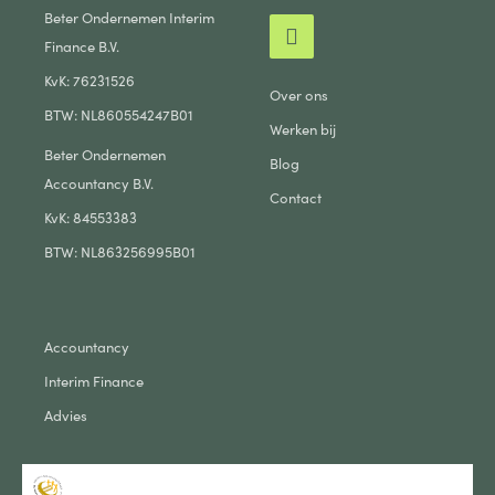
Beter Ondernemen Interim
Finance B.V.
KvK: 76231526
Over ons
BTW: NL860554247B01
Werken bij
Beter Ondernemen
Blog
Accountancy B.V.
Contact
KvK: 84553383
BTW: NL863256995B01
Accountancy
Interim Finance
Advies